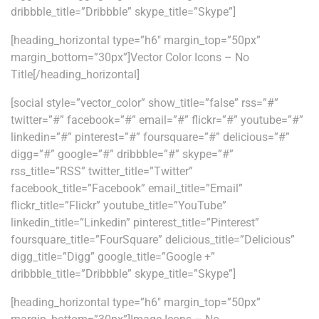
dribbble_title=”Dribbble” skype_title=”Skype”]
[heading_horizontal type=”h6″ margin_top=”50px”
margin_bottom=”30px”]Vector Color Icons – No
Title[/heading_horizontal]
[social style=”vector_color” show_title=”false” rss=”#”
twitter=”#” facebook=”#” email=”#” flickr=”#” youtube=”#”
linkedin=”#” pinterest=”#” foursquare=”#” delicious=”#”
digg=”#” google=”#” dribbble=”#” skype=”#”
rss_title=”RSS” twitter_title=”Twitter”
facebook_title=”Facebook” email_title=”Email”
flickr_title=”Flickr” youtube_title=”YouTube”
linkedin_title=”Linkedin” pinterest_title=”Pinterest”
foursquare_title=”FourSquare” delicious_title=”Delicious”
digg_title=”Digg” google_title=”Google +”
dribbble_title=”Dribbble” skype_title=”Skype”]
[heading_horizontal type=”h6″ margin_top=”50px”