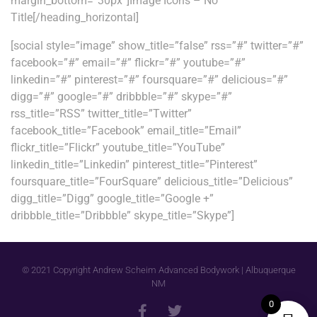
margin_bottom=”30px”]Image Icons – No
Title[/heading_horizontal]
[social style=”image” show_title=”false” rss=”#” twitter=”#”
facebook=”#” email=”#” flickr=”#” youtube=”#”
linkedin=”#” pinterest=”#” foursquare=”#” delicious=”#”
digg=”#” google=”#” dribbble=”#” skype=”#”
rss_title=”RSS” twitter_title=”Twitter”
facebook_title=”Facebook” email_title=”Email”
flickr_title=”Flickr” youtube_title=”YouTube”
linkedin_title=”Linkedin” pinterest_title=”Pinterest”
foursquare_title=”FourSquare” delicious_title=”Delicious”
digg_title=”Digg” google_title=”Google +”
dribbble_title=”Dribbble” skype_title=”Skype”]
© 2021 Copyright Andrew Scheim Advanced Bodywork | Albuquerque
NM
0