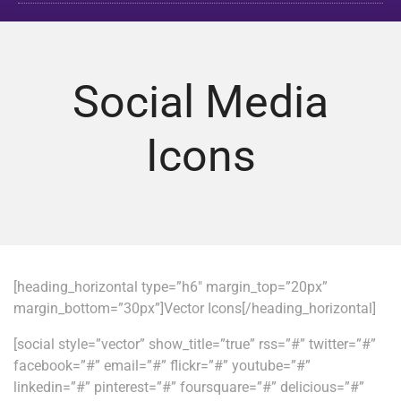
Social Media
Icons
[heading_horizontal type=”h6″ margin_top=”20px”
margin_bottom=”30px”]Vector Icons[/heading_horizontal]
[social style=”vector” show_title=”true” rss=”#” twitter=”#”
facebook=”#” email=”#” flickr=”#” youtube=”#”
linkedin=”#” pinterest=”#” foursquare=”#” delicious=”#”