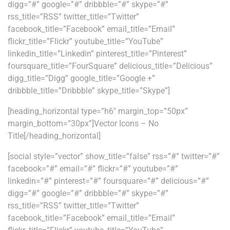
digg=”#” google=”#” dribbble=”#” skype=”#”
rss_title=”RSS” twitter_title=”Twitter”
facebook_title=”Facebook” email_title=”Email”
flickr_title=”Flickr” youtube_title=”YouTube”
linkedin_title=”Linkedin” pinterest_title=”Pinterest”
foursquare_title=”FourSquare” delicious_title=”Delicious”
digg_title=”Digg” google_title=”Google +”
dribbble_title=”Dribbble” skype_title=”Skype”]
[heading_horizontal type=”h6″ margin_top=”50px”
margin_bottom=”30px”]Vector Icons – No
Title[/heading_horizontal]
[social style=”vector” show_title=”false” rss=”#” twitter=”#”
facebook=”#” email=”#” flickr=”#” youtube=”#”
linkedin=”#” pinterest=”#” foursquare=”#” delicious=”#”
digg=”#” google=”#” dribbble=”#” skype=”#”
rss_title=”RSS” twitter_title=”Twitter”
facebook_title=”Facebook” email_title=”Email”