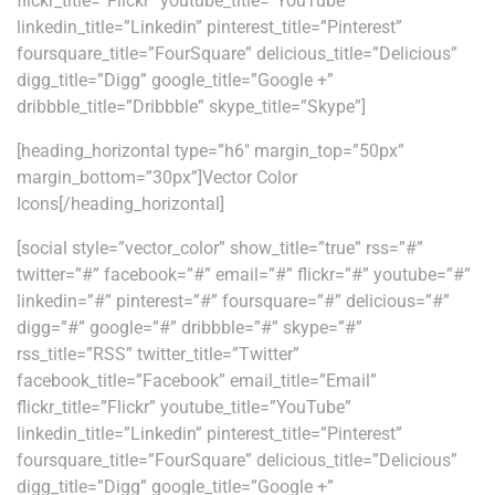
flickr_title=”Flickr” youtube_title=”YouTube”
linkedin_title=”Linkedin” pinterest_title=”Pinterest”
foursquare_title=”FourSquare” delicious_title=”Delicious”
digg_title=”Digg” google_title=”Google +”
dribbble_title=”Dribbble” skype_title=”Skype”]
[heading_horizontal type=”h6″ margin_top=”50px”
margin_bottom=”30px”]Vector Color
Icons[/heading_horizontal]
[social style=”vector_color” show_title=”true” rss=”#”
twitter=”#” facebook=”#” email=”#” flickr=”#” youtube=”#”
linkedin=”#” pinterest=”#” foursquare=”#” delicious=”#”
digg=”#” google=”#” dribbble=”#” skype=”#”
rss_title=”RSS” twitter_title=”Twitter”
facebook_title=”Facebook” email_title=”Email”
flickr_title=”Flickr” youtube_title=”YouTube”
linkedin_title=”Linkedin” pinterest_title=”Pinterest”
foursquare_title=”FourSquare” delicious_title=”Delicious”
digg_title=”Digg” google_title=”Google +”