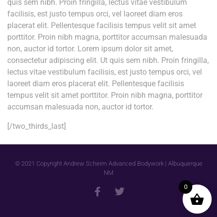
quis sem nibh. Proin fringilla, lectus vitae vestibulum
facilisis, est justo tempus orci, vel laoreet diam eros
placerat elit. Pellentesque facilisis tempus velit sit amet
porttitor. Proin nibh magna, porttitor accumsan malesuada
non, auctor id tortor. Lorem ipsum dolor sit amet,
consectetur adipiscing elit. Ut quis sem nibh. Proin fringilla,
lectus vitae vestibulum facilisis, est justo tempus orci, vel
laoreet diam eros placerat elit. Pellentesque facilisis
tempus velit sit amet porttitor. Proin nibh magna, porttitor
accumsan malesuada non, auctor id tortor.
[/two_thirds_last]
© 2021 Copyright Andrew Scheim Advanced Bodywork | Albuquerque
NM
0